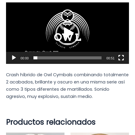
Reproductor
de
vídeo
00:00
00:51
Crash híbrido de Owl Cymbals combinando totalmente
2 acabados, brillante y oscuro en una misma serie así
como 3 tipos diferentes de martillados. Sonido
agresivo, muy explosivo, sustain medio.
Productos relacionados
El
El
El
El