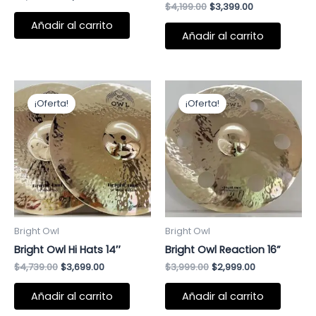
$
4,199.00
$
3,399.00
Añadir al carrito
Añadir al carrito
El
El
El
El
precio
precio
precio
precio
¡Oferta!
¡Oferta!
original
actual
original
actual
era:
es:
era:
es:
$4,739.00.
$3,699.00.
$3,999.00.
$2,999.00.
Bright Owl
Bright Owl
Bright Owl Hi Hats 14″
Bright Owl Reaction 16”
$
4,739.00
$
3,699.00
$
3,999.00
$
2,999.00
Añadir al carrito
Añadir al carrito