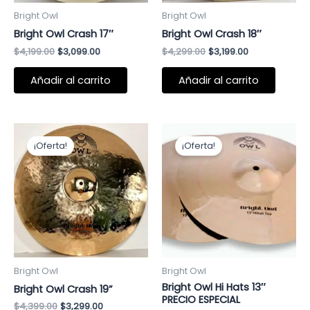
Bright Owl
Bright Owl
Bright Owl Crash 17″
Bright Owl Crash 18″
$
4,199.00
$
3,099.00
$
4,299.00
$
3,199.00
Añadir al carrito
Añadir al carrito
El
El
El
El
precio
precio
precio
precio
¡Oferta!
¡Oferta!
original
actual
original
actual
era:
es:
era:
es:
$4,399.00.
$3,299.00.
$4,199.00.
$3,399.00.
Bright Owl
Bright Owl
Bright Owl Hi Hats 13″
Bright Owl Crash 19”
PRECIO ESPECIAL
$
4,399.00
$
3,299.00