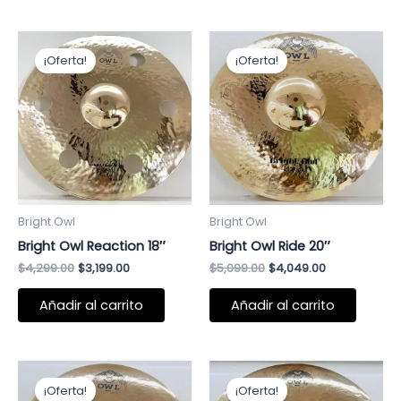
El
El
El
El
precio
precio
precio
precio
¡Oferta!
¡Oferta!
original
actual
original
actual
era:
es:
era:
es:
$4,299.00.
$3,199.00.
$5,099.00.
$4,049.00.
Bright Owl
Bright Owl
Bright Owl Reaction 18″
Bright Owl Ride 20″
$
4,299.00
$
3,199.00
$
5,099.00
$
4,049.00
Añadir al carrito
Añadir al carrito
El
El
El
El
precio
precio
precio
precio
¡Oferta!
¡Oferta!
original
actual
original
actual