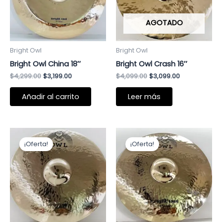
AGOTADO
Bright Owl
Bright Owl
Bright Owl China 18″
Bright Owl Crash 16″
$
4,299.00
$
3,199.00
$
4,099.00
$
3,099.00
Añadir al carrito
Leer más
El
El
El
El
precio
precio
precio
precio
¡Oferta!
¡Oferta!
original
actual
original
actual
era:
es:
era:
es:
$4,199.00.
$3,099.00.
$4,299.00.
$3,199.00.