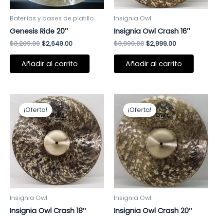
Baterías y bases de platillo
Insignia Owl
Genesis Ride 20″
Insignia Owl Crash 16″
$
3,209.00
$
2,649.00
$
3,999.00
$
2,999.00
Añadir al carrito
Añadir al carrito
El
El
El
El
precio
precio
precio
precio
¡Oferta!
¡Oferta!
original
actual
original
actual
era:
es:
era:
es:
$4,299.00.
$3,199.00.
$4,399.00.
$3,299.00.
Insignia Owl
Insignia Owl
Insignia Owl Crash 18″
Insignia Owl Crash 20″