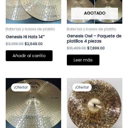
AGOTADO
Baterías y bases de platillo
Baterías y bases de platillo
Genesis Owl – Paquete de
Genesis Hi Hats 14″
platillos 4 piezas
$
3,399.00
$
2,649.00
$
10,499.00
$
7,899.00
Añadir al carrito
Leer más
El
El
El
El
precio
precio
precio
precio
¡Oferta!
¡Oferta!
original
actual
original
actual
era:
es:
era:
es:
$3,209.00.
$2,649.00.
$3,999.00.
$2,999.00.