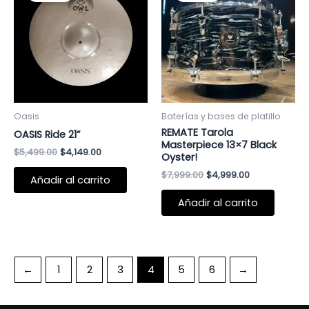
era:
es:
era:
es:
$5,499.00.
$4,149.00.
$7,999.00.
$4,999.00.
Oasis
Baterías y bases de platillo
REMATE Tarola
OASIS Ride 21”
Masterpiece 13×7 Black
$
5,499.00
$
4,149.00
Oyster!
$
7,999.00
$
4,999.00
Añadir al carrito
Añadir al carrito
←
1
2
3
4
5
6
→